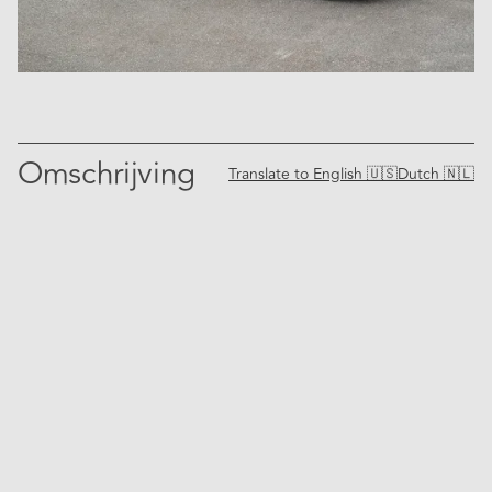
Omschrijving
Translate to
English 🇺🇸
Dutch 🇳🇱