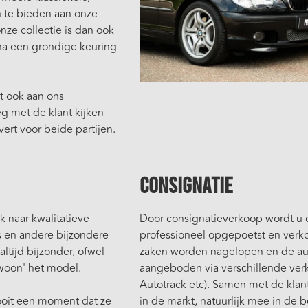
 te bieden aan onze
nze collectie is dan ook
na een grondige keuring
t ook aan ons
g met de klant kijken
ert voor beide partijen.
Consignatie
ek naar kwalitatieve
Door consignatieverkoop wordt u 
s en andere bijzondere
professioneel opgepoetst en verk
altijd bijzonder, ofwel
zaken worden nagelopen en de aut
ewoon' het model.
aangeboden via verschillende verk
Autotrack etc). Samen met de klant
ooit een moment dat ze
in de markt, natuurlijk mee in d