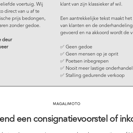
liefde voertuig. Wij
klant van zijn klassieker af wil.
 direct van u af te
tische prijs bedongen,
Een aantrekkelijke tekst maakt he
waren zonder gedoe.
van klanten en de onderhandeling
gevoerd en na akkoord wordt de v
e deur
weer
✅ Geen gedoe
✅ Geen mensen op je oprit
✅ Poetsen inbegrepen
✅ Nooit meer lastige onderhande
✅ Stalling gedurende verkoop
MAGALIMOTO
ijvend een consignatievoorstel of in